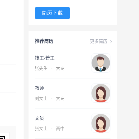
简历下载
推荐简历
更多简历
技工/普工
张先生
·
大专
教师
刘女士
·
大专
文员
张女士
·
高中