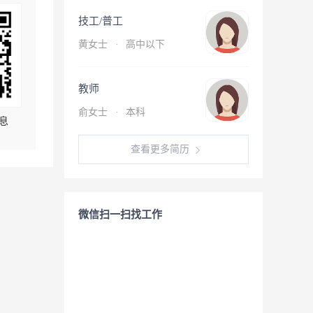
技工/普工
黄女士
·
高中以下
教师
俞女士
·
本科
息
查看更多简历
微信扫一扫找工作